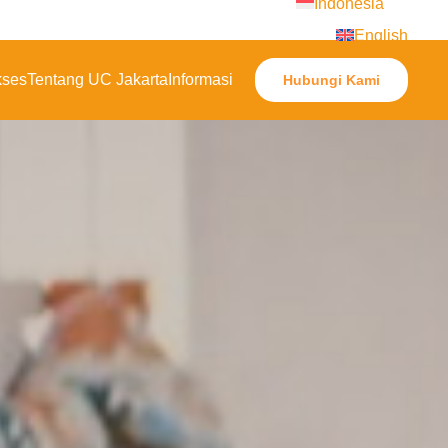
Indonesia
English
kses
Tentang UC Jakarta
Informasi
Hubungi Kami