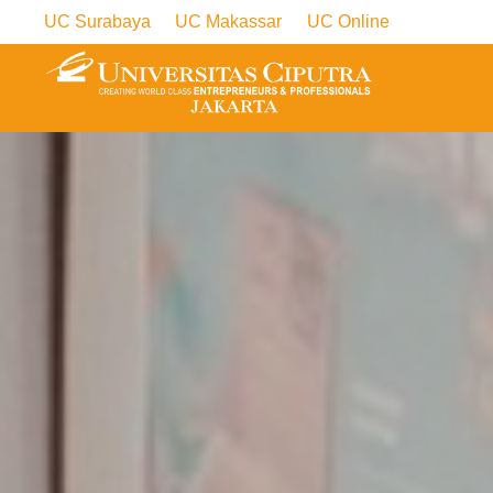
UC Surabaya
UC Makassar
UC Online