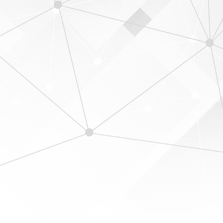
International Business Management
Informasi Lebih Lanjut