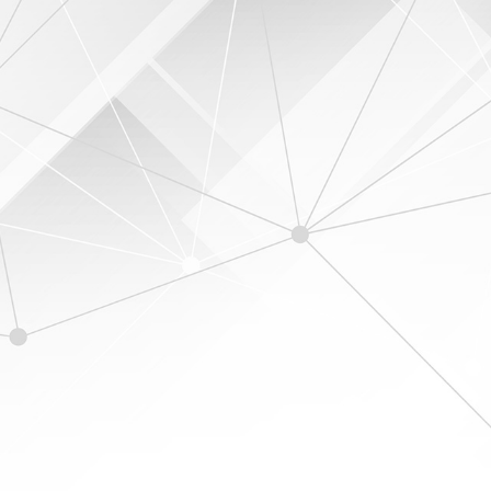
International Business Management –
International Class
Informasi Lebih Lanjut